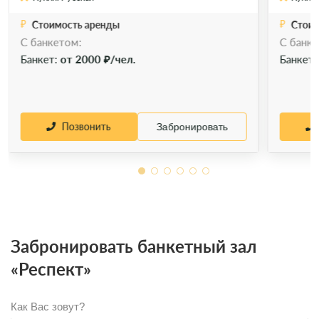
Стоимость аренды
Стоим
C банкетом:
C банке
Позвонить
Забронировать
Банкет:
от 2000 ₽/чел.
Банкет
Позвонить
Забронировать
Забронировать банкетный зал
«Респект»