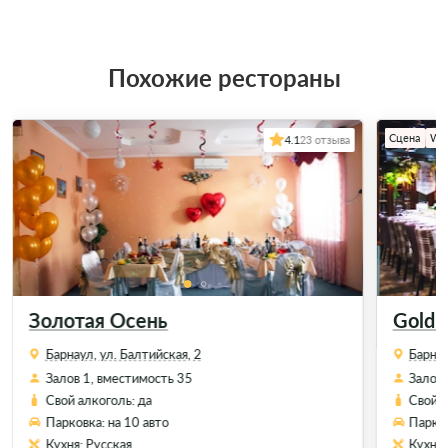
Похожие рестораны
Сцена
Wi-
4.1
23 отзыва
Золотая Осень
Gold 
Барнаул, ул. Балтийская, 2
Барнау
Залов 1, вместимость 35
Залов 
Свой алкоголь: да
Свой а
Парковка: на 10 авто
Парков
Кухня: Русская
Кухня: